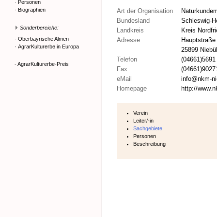
·
Personen
·
Biographien
Art der Organisation
Naturkunde
Bundesland
Schleswig-Ho
Sonderbereiche:
Landkreis
Kreis Nordfr
·
Oberbayrische Almen
Adresse
Hauptstraße
·
AgrarKulturerbe in Europa
25899 Niebül
Telefon
(04661)5691
- AgrarKulturerbe-Preis
Fax
(04661)9027
eMail
info@nkm-ni
Homepage
http://www.n
Verein
Leiter/-in
Sachgebiete
Personen
Beschreibung