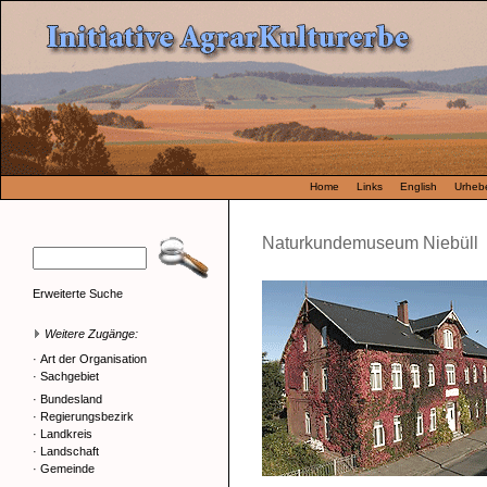
Home
Links
English
Urhebe
Naturkundemuseum Niebüll
Erweiterte Suche
Weitere Zugänge:
·
Art der Organisation
·
Sachgebiet
·
Bundesland
·
Regierungsbezirk
·
Landkreis
·
Landschaft
·
Gemeinde