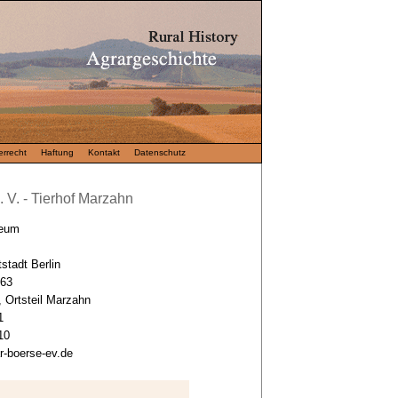
rrecht
Haftung
Kontakt
Datenschutz
 V. - Tierhof Marzahn
seum
stadt Berlin
 63
, Ortsteil Marzahn
1
10
r-boerse-ev.de