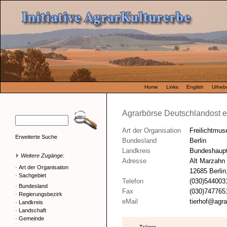
Home
Links
English
Urhebe
Agrarbörse Deutschlandost e.
Art der Organisation
Freilichtmu
Erweiterte Suche
Bundesland
Berlin
Landkreis
Bundeshaupt
Weitere Zugänge:
Adresse
Alt Marzahn
·
Art der Organisation
12685 Berlin
·
Sachgebiet
Telefon
(030)544003
·
Bundesland
Fax
(030)747765
·
Regierungsbezirk
eMail
tierhof@agra
·
Landkreis
·
Landschaft
·
Gemeinde