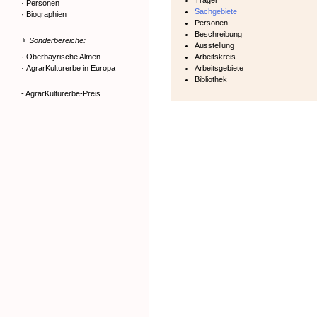
Träger
·
Personen
Sachgebiete
·
Biographien
Personen
Beschreibung
Sonderbereiche:
Ausstellung
·
Oberbayrische Almen
Arbeitskreis
·
AgrarKulturerbe in Europa
Arbeitsgebiete
Bibliothek
- AgrarKulturerbe-Preis