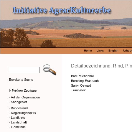
Home
Links
English
Urhebe
Detailbezeichnung: Rind, Pi
Bad Reichenhall
Erweiterte Suche
Berching-Erasbach
Sankt Oswald
Traunstein
Weitere Zugänge:
·
Art der Organisation
·
Sachgebiet
·
Bundesland
·
Regierungsbezirk
·
Landkreis
·
Landschaft
·
Gemeinde