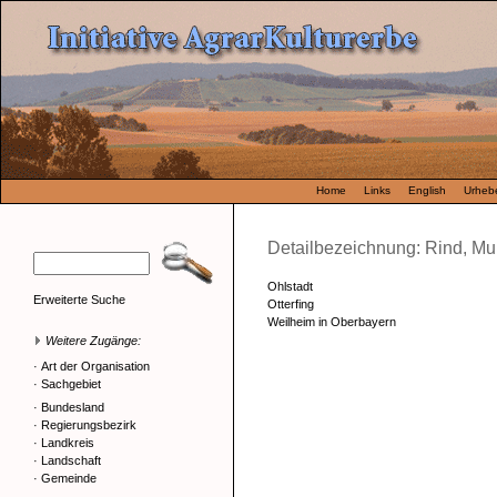
Home
Links
English
Urhebe
Detailbezeichnung: Rind, M
Ohlstadt
Erweiterte Suche
Otterfing
Weilheim in Oberbayern
Weitere Zugänge:
·
Art der Organisation
·
Sachgebiet
·
Bundesland
·
Regierungsbezirk
·
Landkreis
·
Landschaft
·
Gemeinde