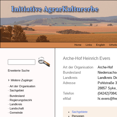
Home
Links
English
Urhebe
Arche-Hof Heinrich Evers
Art der Organisation
Arche-Hof
Erweiterte Suche
Bundesland
Niedersachs
Landkreis
Landkreis Di
Weitere Zugänge:
Adresse
Pohlstraße 3
·
Art der Organisation
28857 Syke, 
·
Sachgebiet
Telefon
(04242)7084
·
Bundesland
eMail
hi.evers@fre
·
Regierungsbezirk
·
Landkreis
·
Landschaft
Sachgebiete
·
Gemeinde
Personen