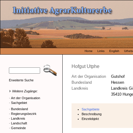
Home
Links
English
Urhebe
Hofgut Utphe
Art der Organisation
Gutshof
Erweiterte Suche
Bundesland
Hessen
Landkreis
Landkreis G
Weitere Zugänge:
35410 Hungen
·
Art der Organisation
·
Sachgebiet
·
Bundesland
Sachgebiete
·
Regierungsbezirk
Beschreibung
·
Landkreis
Einzelobjekt
·
Landschaft
·
Gemeinde