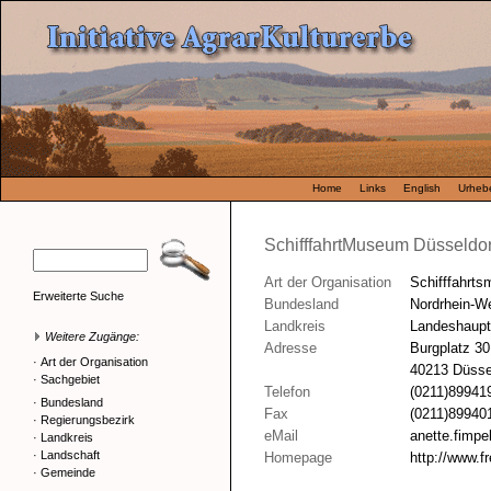
Home
Links
English
Urhebe
SchifffahrtMuseum Düsseldor
Art der Organisation
Schifffahrt
Erweiterte Suche
Bundesland
Nordrhein-We
Landkreis
Landeshaupt
Weitere Zugänge:
Adresse
Burgplatz 30
·
Art der Organisation
40213 Düsse
·
Sachgebiet
Telefon
(0211)89941
·
Bundesland
Fax
(0211)89940
·
Regierungsbezirk
eMail
anette.fimpe
·
Landkreis
·
Landschaft
Homepage
http://www.f
·
Gemeinde