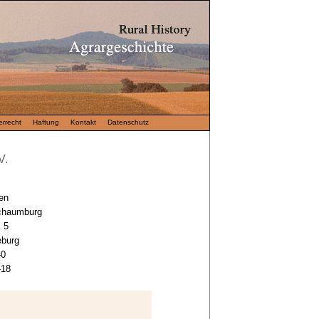
rrecht
Haftung
Kontakt
Datenschutz
V.
en
chaumburg
 5
eburg
-0
-18