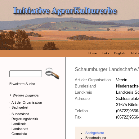
Home
Links
English
Urhebe
Schaumburger Landschaft e.
Art der Organisation
Verein
Erweiterte Suche
Bundesland
Niedersachs
Landkreis
Landkreis S
Weitere Zugänge:
Adresse
Schlossplatz
·
Art der Organisation
31675 Bück
·
Sachgebiet
Telefon
(05722)9566
·
Bundesland
Fax
(05722)9566
·
Regierungsbezirk
·
Landkreis
·
Landschaft
Sachgebiete
·
Gemeinde
Beschreibung