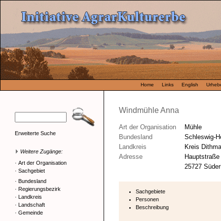
Home
Links
English
Urhebe
Windmühle Anna
Art der Organisation
Mühle
Erweiterte Suche
Bundesland
Schleswig-Ho
Landkreis
Kreis Dithm
Weitere Zugänge:
Adresse
Hauptstraße
·
Art der Organisation
25727 Süder
·
Sachgebiet
·
Bundesland
·
Regierungsbezirk
Sachgebiete
·
Landkreis
Personen
·
Landschaft
Beschreibung
·
Gemeinde