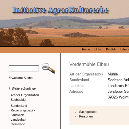
Home
Links
English
Urhebe
Vordermühle Elbeu
Art der Organisation
Mühle
Erweiterte Suche
Bundesland
Sachsen-Anh
Landkreis
Landkreis B
Weitere Zugänge:
Adresse
Jersleber St
·
Art der Organisation
39326 Wolmi
·
Sachgebiet
·
Bundesland
·
Regierungsbezirk
Sachgebiete
·
Landkreis
Personen
·
Landschaft
·
Gemeinde