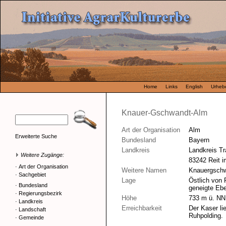
Home
Links
English
Urhebe
Knauer-Gschwandt-Alm
Art der Organisation
Alm
Erweiterte Suche
Bundesland
Bayern
Landkreis
Landkreis Tr
Weitere Zugänge:
83242 Reit i
·
Art der Organisation
Weitere Namen
Knauergschw
·
Sachgebiet
Lage
Östlich von 
·
Bundesland
geneigte Eb
·
Regierungsbezirk
Höhe
733 m ü. NN
·
Landkreis
Erreichbarkeit
Der Kaser li
·
Landschaft
Ruhpolding.
·
Gemeinde