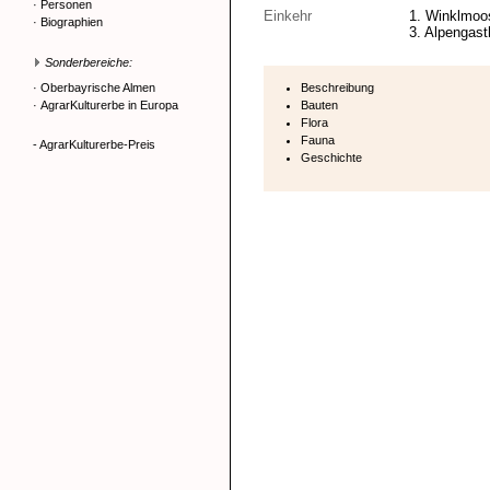
·
Personen
Einkehr
1. Winklmoos
·
Biographien
3. Alpengast
Sonderbereiche:
·
Oberbayrische Almen
Beschreibung
·
AgrarKulturerbe in Europa
Bauten
Flora
Fauna
- AgrarKulturerbe-Preis
Geschichte