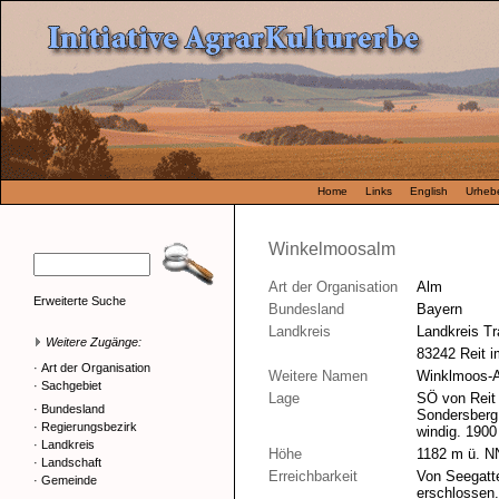
Home
Links
English
Urhebe
Winkelmoosalm
Art der Organisation
Alm
Erweiterte Suche
Bundesland
Bayern
Landkreis
Landkreis Tr
Weitere Zugänge:
83242 Reit i
·
Art der Organisation
Weitere Namen
Winklmoos-
·
Sachgebiet
Lage
SÖ von Reit
·
Bundesland
Sondersberg 
·
Regierungsbezirk
windig. 190
·
Landkreis
Höhe
1182 m ü. N
·
Landschaft
Erreichbarkeit
Von Seegatte
·
Gemeinde
erschlossen.