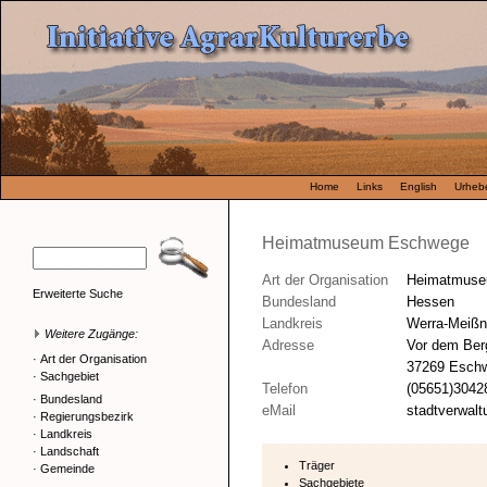
Home
Links
English
Urhebe
Heimatmuseum Eschwege
Art der Organisation
Heimatmus
Erweiterte Suche
Bundesland
Hessen
Landkreis
Werra-Meißn
Weitere Zugänge:
Adresse
Vor dem Ber
·
Art der Organisation
37269 Esch
·
Sachgebiet
Telefon
(05651)3042
·
Bundesland
eMail
stadtverwal
·
Regierungsbezirk
·
Landkreis
·
Landschaft
Träger
·
Gemeinde
Sachgebiete