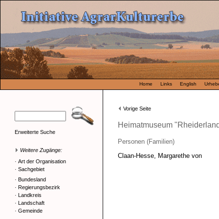
Home
Links
English
Urhebe
Vorige Seite
Heimatmuseum "Rheiderlan
Erweiterte Suche
Personen (Familien)
Weitere Zugänge:
Claan-Hesse, Margarethe von
·
Art der Organisation
·
Sachgebiet
·
Bundesland
·
Regierungsbezirk
·
Landkreis
·
Landschaft
·
Gemeinde