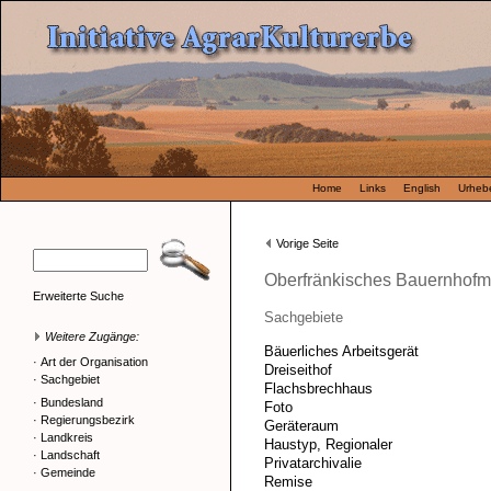
Home
Links
English
Urhebe
Vorige Seite
Oberfränkisches Bauernhofm
Erweiterte Suche
Sachgebiete
Weitere Zugänge:
Bäuerliches Arbeitsgerät
·
Art der Organisation
Dreiseithof
·
Sachgebiet
Flachsbrechhaus
·
Bundesland
Foto
·
Regierungsbezirk
Geräteraum
·
Landkreis
Haustyp, Regionaler
·
Landschaft
Privatarchivalie
·
Gemeinde
Remise