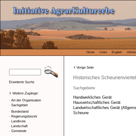
Home
Links
English
Urhebe
Vorige Seite
Historisches Scheunenviert
Erweiterte Suche
Sachgebiete
Weitere Zugänge:
Handwerkliches Gerät
·
Art der Organisation
Hauswirtschaftliches Gerät
·
Sachgebiet
Landwirtschaftliches Gerät (Allgeme
·
Bundesland
Scheune
·
Regierungsbezirk
·
Landkreis
·
Landschaft
·
Gemeinde