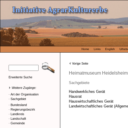
Home
Links
English
Urhebe
Vorige Seite
Heimatmuseum Heidelsheim
Erweiterte Suche
Sachgebiete
Weitere Zugänge:
Handwerkliches Gerät
·
Art der Organisation
Hausrat
·
Sachgebiet
Hauswirtschaftliches Gerät
·
Bundesland
Landwirtschaftliches Gerät (Allgeme
·
Regierungsbezirk
·
Landkreis
·
Landschaft
·
Gemeinde