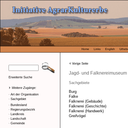
Home
Links
English
Urhebe
Vorige Seite
Jagd- und Falknereimuseum
Erweiterte Suche
Sachgebiete
Weitere Zugänge:
Burg
·
Art der Organisation
Falke
·
Sachgebiet
Falknerei (Gebäude)
·
Bundesland
Falknerei (Geschichte)
·
Regierungsbezirk
Falknerei (Handwerk)
·
Landkreis
Greifvögel
·
Landschaft
·
Gemeinde