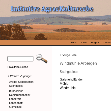
Home
Links
English
Urhebe
Vorige Seite
Windmühle Arbergen
Erweiterte Suche
Sachgebiete
Weitere Zugänge:
Galerieholländer
·
Art der Organisation
Mühle
·
Sachgebiet
Windmühle
·
Bundesland
·
Regierungsbezirk
·
Landkreis
·
Landschaft
·
Gemeinde