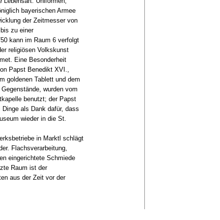
e Lebensart. Uniformen,
niglich bayerischen Armee
icklung der Zeitmesser von
bis zu einer
0 kann im Raum 6 verfolgt
er religiösen Volkskunst
dmet. Eine Besonderheit
on Papst Benedikt XVI.,
em goldenen Tablett und dem
ei Gegenstände, wurden vom
atkapelle benutzt; der Papst
 Dinge als Dank dafür, dass
eum wieder in die St.
rksbetriebe in Marktl schlägt
der. Flachsverarbeitung,
en eingerichtete Schmiede
tzte Raum ist der
ten aus der Zeit vor der