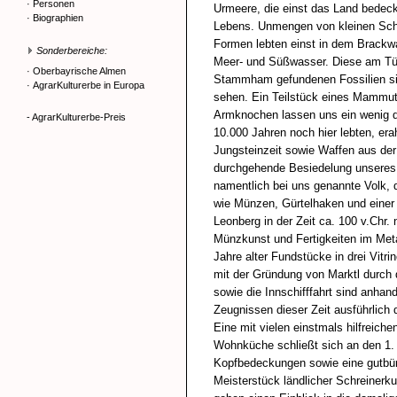
·
Personen
Urmeere, die einst das Land bedeck
·
Biographien
Lebens. Unmengen von kleinen Sch
Formen lebten einst in dem Brackw
Sonderbereiche:
Meer- und Süßwasser. Diese am Tü
·
Oberbayrische Almen
Stammham gefundenen Fossilien sind
·
AgrarKulturerbe in Europa
sehen. Ein Teilstück eines Mammut
Armknochen lassen uns ein wenig di
- AgrarKulturerbe-Preis
10.000 Jahren noch hier lebten, er
Jungsteinzeit sowie Waffen aus der
durchgehende Besiedelung unseres 
namentlich bei uns genannte Volk, 
wie Münzen, Gürtelhaken und einer 
Leonberg in der Zeit ca. 100 v.Chr.
Münzkunst und Fertigkeiten im Met
Jahre alter Fundstücke in drei Vitri
mit der Gründung von Marktl durch 
sowie die Innschifffahrt sind anha
Zeugnissen dieser Zeit ausführlich d
Eine mit vielen einstmals hilfreic
Wohnküche schließt sich an den 1.
Kopfbedeckungen sowie eine gutbürg
Meisterstück ländlicher Schreinerk