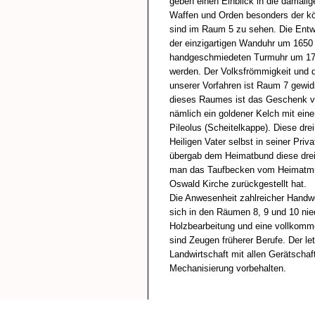
geben einen Einblick in die damalig
Waffen und Orden besonders der kö
sind im Raum 5 zu sehen. Die Entw
der einzigartigen Wanduhr um 1650 
handgeschmiedeten Turmuhr um 175
werden. Der Volksfrömmigkeit und d
unserer Vorfahren ist Raum 7 gewi
dieses Raumes ist das Geschenk v
nämlich ein goldener Kelch mit ein
Pileolus (Scheitelkappe). Diese dr
Heiligen Vater selbst in seiner Priv
übergab dem Heimatbund diese drei
man das Taufbecken vom Heimatmus
Oswald Kirche zurückgestellt hat.
Die Anwesenheit zahlreicher Handwe
sich in den Räumen 8, 9 und 10 nie
Holzbearbeitung und eine vollkomm
sind Zeugen früherer Berufe. Der le
Landwirtschaft mit allen Gerätschaf
Mechanisierung vorbehalten.