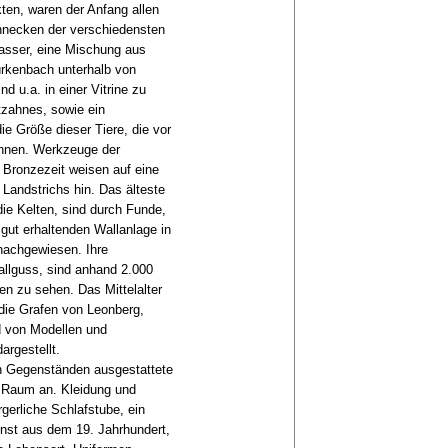
ten, waren der Anfang allen
necken der verschiedensten
asser, eine Mischung aus
rkenbach unterhalb von
 u.a. in einer Vitrine zu
zahnes, sowie ein
e Größe dieser Tiere, die vor
ahnen. Werkzeuge der
 Bronzezeit weisen auf eine
Landstrichs hin. Das älteste
die Kelten, sind durch Funde,
gut erhaltenden Wallanlage in
 nachgewiesen. Ihre
allguss, sind anhand 2.000
nen zu sehen. Das Mittelalter
die Grafen von Leonberg,
nd von Modellen und
argestellt.
hen Gegenständen ausgestattete
 Raum an. Kleidung und
erliche Schlafstube, ein
unst aus dem 19. Jahrhundert,