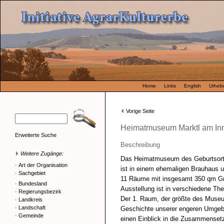
Home
Links
English
Urhebe
Vorige Seite
Heimatmuseum Marktl am In
Erweiterte Suche
Beschreibung
Weitere Zugänge:
Das Heimatmuseum des Geburtsort
·
Art der Organisation
ist in einem ehemaligen Brauhaus u
·
Sachgebiet
11 Räume mit insgesamt 350 qm Gr
·
Bundesland
Ausstellung ist in verschiedene The
·
Regierungsbezirk
Der 1. Raum, der größte des Museum
·
Landkreis
·
Landschaft
Geschichte unserer engeren Umgebu
·
Gemeinde
einen Einblick in die Zusammenset