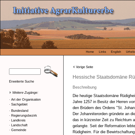
Home
Links
English
Urhebe
Vorige Seite
Hessische Staatsdomäne Rü
Erweiterte Suche
Beschreibung
Weitere Zugänge:
Die heutige Staatsdomäne Rüdighei
·
Art der Organisation
Jahre 1257 in Besitz der Herren v
·
Sachgebiet
den Brüdern des Ordens "St. Johan
·
Bundesland
Der Johanniterorden gründete an die
·
Regierungsbezirk
das in kürzester Zeit zu Reichtum
·
Landkreis
·
Landschaft
gelangte. Seit der Reformation lebt
·
Gemeinde
Rüdigheim. Für die Bewirtschaftun