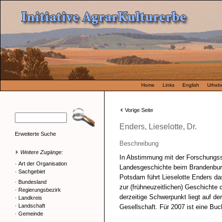
Home
Links
English
Urhebe
Vorige Seite
Enders, Lieselotte, Dr.
Erweiterte Suche
Beschreibung
Weitere Zugänge:
In Abstimmung mit der Forschungsst
·
Art der Organisation
Landesgeschichte beim Brandenbur
·
Sachgebiet
Potsdam führt Lieselotte Enders da
·
Bundesland
zur (frühneuzeitlichen) Geschichte 
·
Regierungsbezirk
derzeitige Schwerpunkt liegt auf de
·
Landkreis
·
Landschaft
Gesellschaft. Für 2007 ist eine Buc
·
Gemeinde