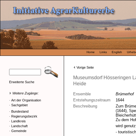
Home
Links
English
Urhebe
Vorige Seite
Museumsdorf Hösseringen L
Erweiterte Suche
Heide
Weitere Zugänge:
Ensemble
Brümerhof
Entstehungszeitraum
1644
·
Art der Organisation
·
Sachgebiet
Beschreibung
Zum Brümer
(1644), Spe
·
Bundesland
Bleicherhüt
·
Regierungsbezirk
Zu dem Hof 
·
Landkreis
wird genutz
·
Landschaft
·
Gemeinde
- touristisch