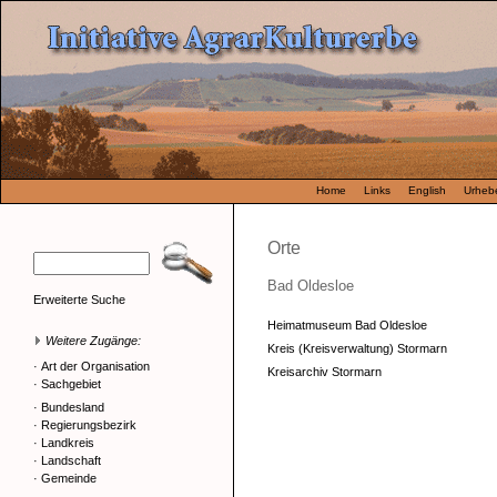
Home
Links
English
Urhebe
Orte
Bad Oldesloe
Erweiterte Suche
Heimatmuseum Bad Oldesloe
Weitere Zugänge:
Kreis (Kreisverwaltung) Stormarn
·
Art der Organisation
Kreisarchiv Stormarn
·
Sachgebiet
·
Bundesland
·
Regierungsbezirk
·
Landkreis
·
Landschaft
·
Gemeinde