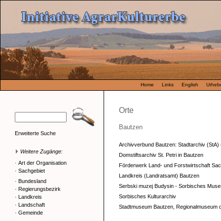
Home
Links
English
Urhebe
Orte
Bautzen
Erweiterte Suche
Archivverbund Bautzen: Stadtarchiv (StA) un
Weitere Zugänge:
Domstiftsarchiv St. Petri in Bautzen
·
Art der Organisation
Förderwerk Land- und Forstwirtschaft Sac
·
Sachgebiet
Landkreis (Landratsamt) Bautzen
·
Bundesland
Serbski muzej Budysin - Sorbisches Mus
·
Regierungsbezirk
Sorbisches Kulturarchiv
·
Landkreis
·
Landschaft
Stadtmuseum Bautzen, Regionalmuseum de
·
Gemeinde