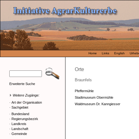
Home
Links
English
Urhebe
Orte
Braunfels
Erweiterte Suche
Pfeffermühle
Weitere Zugänge:
Stadtmuseum Obermühle
·
Art der Organisation
Waldmuseum Dr. Kanngiesser
·
Sachgebiet
·
Bundesland
·
Regierungsbezirk
·
Landkreis
·
Landschaft
·
Gemeinde