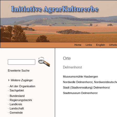
Home
Links
English
Urhebe
Orte
Delmenhorst
Erweiterte Suche
Museumsmühle Hasbergen
Weitere Zugänge:
Nordwolle Delmenhorst, Nordwestdeutsche
·
Art der Organisation
Stadt (Stadtverwaltung) Delmenhorst
·
Sachgebiet
Stadtmuseum Delmenhorst
·
Bundesland
·
Regierungsbezirk
·
Landkreis
·
Landschaft
·
Gemeinde