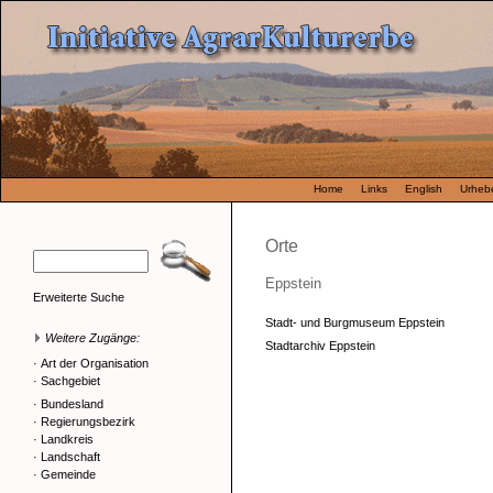
Home
Links
English
Urhebe
Orte
Eppstein
Erweiterte Suche
Stadt- und Burgmuseum Eppstein
Weitere Zugänge:
Stadtarchiv Eppstein
·
Art der Organisation
·
Sachgebiet
·
Bundesland
·
Regierungsbezirk
·
Landkreis
·
Landschaft
·
Gemeinde