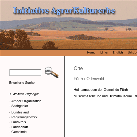
Home
Links
English
Urhebe
Orte
Fürth / Odenwald
Erweiterte Suche
Heimatmuseum der Gemeinde Fürth
Weitere Zugänge:
Museumsscheune und Heimatmuseum Erl
·
Art der Organisation
·
Sachgebiet
·
Bundesland
·
Regierungsbezirk
·
Landkreis
·
Landschaft
·
Gemeinde