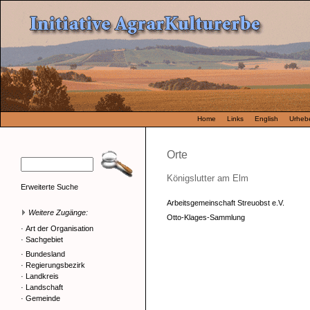
Home
Links
English
Urhebe
Orte
Königslutter am Elm
Erweiterte Suche
Arbeitsgemeinschaft Streuobst e.V.
Weitere Zugänge:
Otto-Klages-Sammlung
·
Art der Organisation
·
Sachgebiet
·
Bundesland
·
Regierungsbezirk
·
Landkreis
·
Landschaft
·
Gemeinde