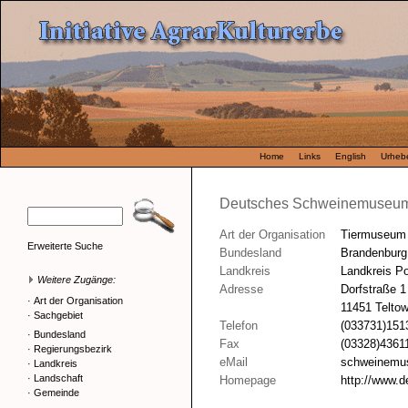
Home
Links
English
Urhebe
Deutsches Schweinemuseum
Art der Organisation
Tiermuseum
Erweiterte Suche
Bundesland
Brandenburg
Landkreis
Landkreis P
Weitere Zugänge:
Adresse
Dorfstraße 1
·
Art der Organisation
11451 Teltow
·
Sachgebiet
Telefon
(033731)151
·
Bundesland
Fax
(03328)4361
·
Regierungsbezirk
eMail
schweinem
·
Landkreis
·
Landschaft
Homepage
http://www.
·
Gemeinde