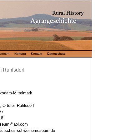
rrecht
Haftung
Kontakt
Datenschutz
 Ruhlsdorf
otsdam-Mittelmark
, Ortsteil Ruhlsdorf
37
18
useum@aol.com
deutsches-schweinemuseum.de