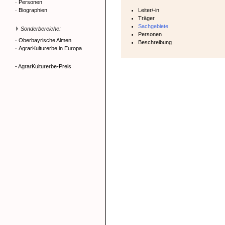
·
Personen
·
Biographien
Leiter/-in
Träger
Sachgebiete
Sonderbereiche:
Personen
·
Oberbayrische Almen
Beschreibung
·
AgrarKulturerbe in Europa
- AgrarKulturerbe-Preis