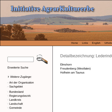
Home
Links
English
Urhebe
Detailbezeichnung: Lederind
Elmshorn
Erweiterte Suche
Freudenberg (Westfalen)
Hofheim am Taunus
Weitere Zugänge:
·
Art der Organisation
·
Sachgebiet
·
Bundesland
·
Regierungsbezirk
·
Landkreis
·
Landschaft
·
Gemeinde