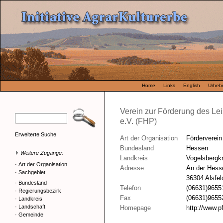
Home
Links
English
Urhebe
Verein zur Förderung des Le
e.V. (FHP)
Erweiterte Suche
Art der Organisation
Förderverein
Bundesland
Hessen
Weitere Zugänge:
Landkreis
Vogelsbergkr
·
Art der Organisation
Adresse
An der Hess
·
Sachgebiet
36304 Alsfel
·
Bundesland
Telefon
(06631)9655
·
Regierungsbezirk
Fax
(06631)9655
·
Landkreis
·
Landschaft
Homepage
http://www.
·
Gemeinde