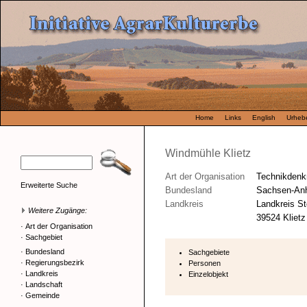
Home
Links
English
Urhebe
Windmühle Klietz
Art der Organisation
Technikdenk
Erweiterte Suche
Bundesland
Sachsen-Anh
Landkreis
Landkreis St
Weitere Zugänge:
39524 Klietz
·
Art der Organisation
·
Sachgebiet
·
Bundesland
Sachgebiete
·
Regierungsbezirk
Personen
·
Landkreis
Einzelobjekt
·
Landschaft
·
Gemeinde