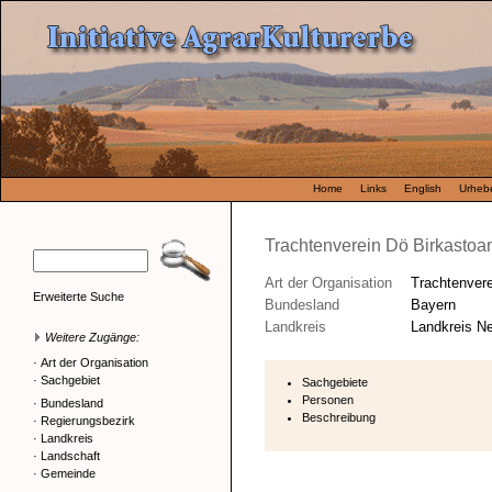
Home
Links
English
Urhebe
Trachtenverein Dö Birkasto
Art der Organisation
Trachtenvere
Erweiterte Suche
Bundesland
Bayern
Landkreis
Landkreis N
Weitere Zugänge:
·
Art der Organisation
·
Sachgebiet
Sachgebiete
Personen
·
Bundesland
Beschreibung
·
Regierungsbezirk
·
Landkreis
·
Landschaft
·
Gemeinde