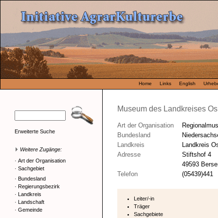
Home
Links
English
Urhebe
Museum des Landkreises Os
Art der Organisation
Regionalmu
Erweiterte Suche
Bundesland
Niedersachs
Landkreis
Landkreis O
Weitere Zugänge:
Adresse
Stiftshof 4
·
Art der Organisation
49593 Berse
·
Sachgebiet
Telefon
(05439)441
·
Bundesland
·
Regierungsbezirk
·
Landkreis
Leiter/-in
·
Landschaft
Träger
·
Gemeinde
Sachgebiete