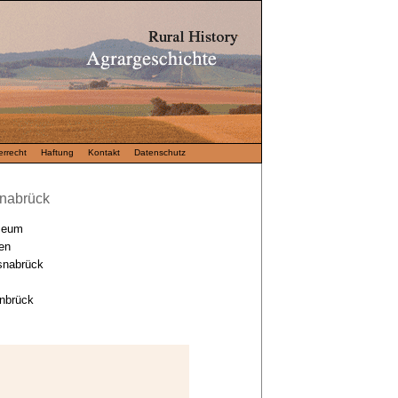
rrecht
Haftung
Kontakt
Datenschutz
nabrück
seum
en
snabrück
nbrück