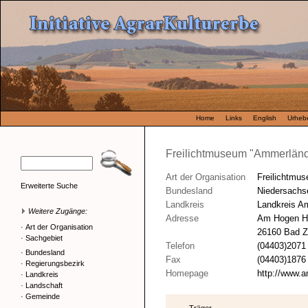
Home
Links
English
Urhebe
Freilichtmuseum "Ammerlän
Art der Organisation
Freilichtmu
Erweiterte Suche
Bundesland
Niedersachs
Landkreis
Landkreis A
Weitere Zugänge:
Adresse
Am Hogen H
·
Art der Organisation
26160 Bad 
·
Sachgebiet
Telefon
(04403)2071
·
Bundesland
Fax
(04403)1876
·
Regierungsbezirk
Homepage
http://www.
·
Landkreis
·
Landschaft
·
Gemeinde