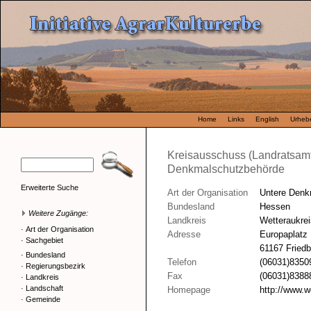
Home
Links
English
Urhebe
Kreisausschuss (Landratsamt
Denkmalschutzbehörde
Erweiterte Suche
Art der Organisation
Untere Denk
Bundesland
Hessen
Weitere Zugänge:
Landkreis
Wetteraukrei
·
Art der Organisation
Adresse
Europaplatz
·
Sachgebiet
61167 Friedb
·
Bundesland
Telefon
(06031)8350
·
Regierungsbezirk
Fax
(06031)8388
·
Landkreis
·
Landschaft
Homepage
http://www.w
·
Gemeinde