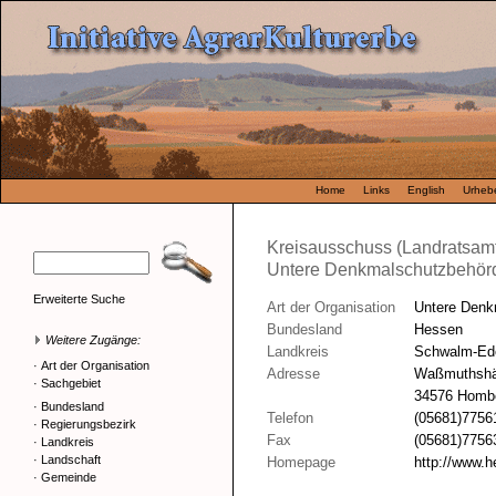
Home
Links
English
Urhebe
Kreisausschuss (Landratsam
Untere Denkmalschutzbehör
Erweiterte Suche
Art der Organisation
Untere Denk
Bundesland
Hessen
Weitere Zugänge:
Landkreis
Schwalm-Ede
·
Art der Organisation
Adresse
Waßmuthshäu
·
Sachgebiet
34576 Hombe
·
Bundesland
Telefon
(05681)7756
·
Regierungsbezirk
Fax
(05681)7756
·
Landkreis
·
Landschaft
Homepage
http://www.
·
Gemeinde