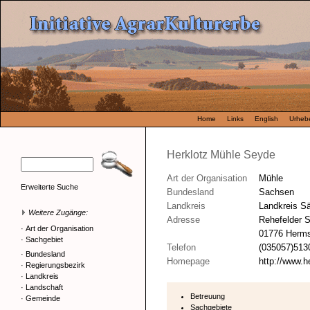
Home
Links
English
Urhebe
Herklotz Mühle Seyde
Art der Organisation
Mühle
Erweiterte Suche
Bundesland
Sachsen
Landkreis
Landkreis S
Weitere Zugänge:
Adresse
Rehefelder S
·
Art der Organisation
01776 Hermsd
·
Sachgebiet
Telefon
(035057)513
·
Bundesland
Homepage
http://www.h
·
Regierungsbezirk
·
Landkreis
·
Landschaft
Betreuung
·
Gemeinde
Sachgebiete