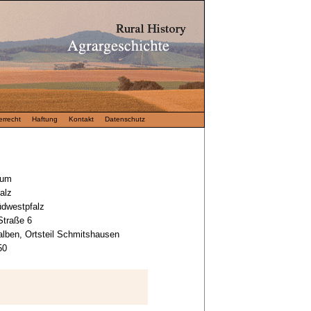
rrecht
Haftung
Kontakt
Datenschutz
eum
alz
üdwestpfalz
Straße 6
lben, Ortsteil Schmitshausen
50