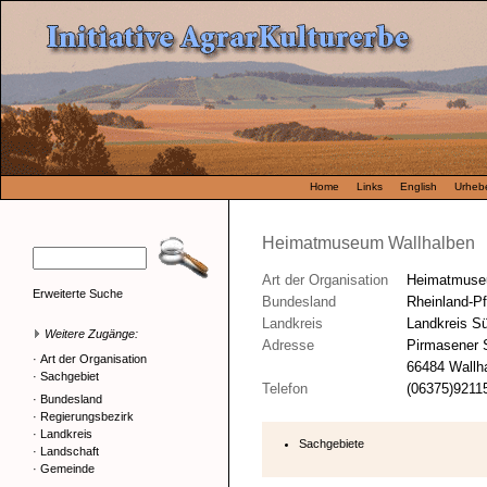
Home
Links
English
Urhebe
Heimatmuseum Wallhalben
Art der Organisation
Heimatmus
Erweiterte Suche
Bundesland
Rheinland-Pf
Landkreis
Landkreis S
Weitere Zugänge:
Adresse
Pirmasener 
·
Art der Organisation
66484 Wallha
·
Sachgebiet
Telefon
(06375)9211
·
Bundesland
·
Regierungsbezirk
·
Landkreis
Sachgebiete
·
Landschaft
·
Gemeinde