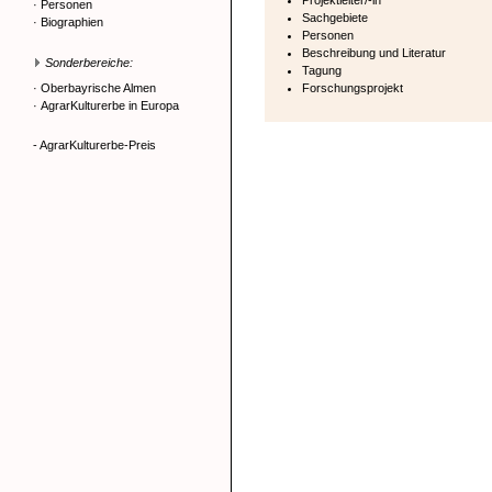
Projektleiter/-in
·
Personen
Sachgebiete
·
Biographien
Personen
Beschreibung und Literatur
Sonderbereiche:
Tagung
·
Oberbayrische Almen
Forschungsprojekt
·
AgrarKulturerbe in Europa
- AgrarKulturerbe-Preis