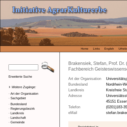
Home
Links
English
Urhebe
Brakensiek, Stefan, Prof. Dr.
Fachbereich Geisteswissensch
Erweiterte Suche
Art der Organisation
Universitäts
Bundesland
Nordrhein-We
Weitere Zugänge:
Landkreis
Kreisfreie S
·
Art der Organisation
Adresse
Universiätss
·
Sachgebiet
45151 Esse
·
Bundesland
Telefon
(0201)183-3
·
Regierungsbezirk
eMail
stefan.brak
·
Landkreis
·
Landschaft
·
Gemeinde