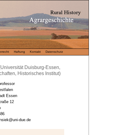
rrecht
Haftung
Kontakt
Datenschutz
 (Universität Duisburg-Essen,
aften, Historisches Institut)
professor
stfalen
tadt Essen
traße 12
n
586
ensiek@uni-due.de