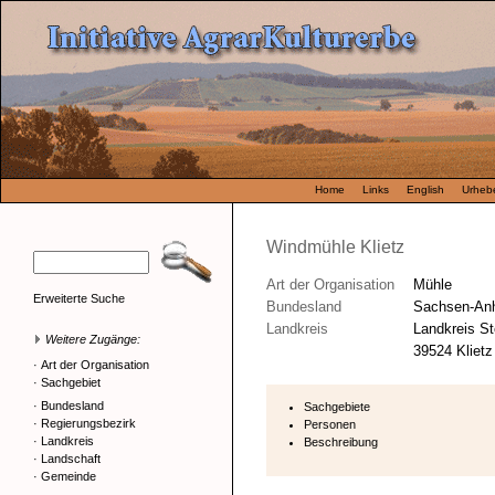
Home
Links
English
Urhebe
Windmühle Klietz
Art der Organisation
Mühle
Erweiterte Suche
Bundesland
Sachsen-Anh
Landkreis
Landkreis St
Weitere Zugänge:
39524 Klietz
·
Art der Organisation
·
Sachgebiet
·
Bundesland
Sachgebiete
·
Regierungsbezirk
Personen
·
Landkreis
Beschreibung
·
Landschaft
·
Gemeinde