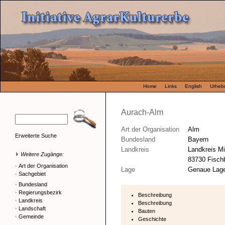
Home
Links
English
Urhebe
Aurach-Alm
Art der Organisation
Alm
Erweiterte Suche
Bundesland
Bayern
Landkreis
Landkreis M
Weitere Zugänge:
83730 Fisch
·
Art der Organisation
Lage
Genaue Lage
·
Sachgebiet
·
Bundesland
·
Regierungsbezirk
Beschreibung
·
Landkreis
Beschreibung
·
Landschaft
Bauten
·
Gemeinde
Geschichte