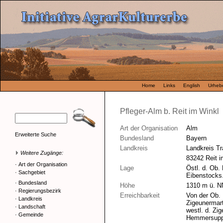
Home
Links
English
Urhebe
Pfleger-Alm b. Reit im Winkl
Art der Organisation
Alm
Erweiterte Suche
Bundesland
Bayern
Landkreis
Landkreis Tr
Weitere Zugänge:
83242 Reit i
·
Art der Organisation
Lage
Östl. d. Ob
·
Sachgebiet
Eibenstocks
·
Bundesland
Höhe
1310 m ü. N
·
Regierungsbezirk
Erreichbarkeit
Von der Ob.
·
Landkreis
Zigeunermar
·
Landschaft
westl. d. Zig
·
Gemeinde
Hemmersupp