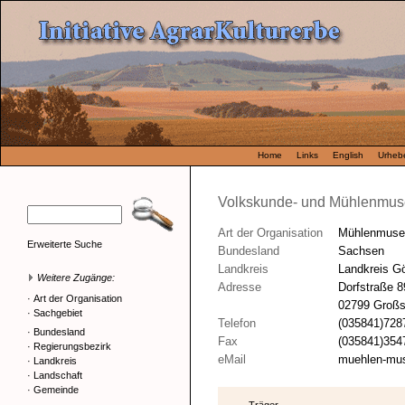
Home
Links
English
Urhebe
Volkskunde- und Mühlenmus
Art der Organisation
Mühlenmus
Erweiterte Suche
Bundesland
Sachsen
Landkreis
Landkreis Gö
Weitere Zugänge:
Adresse
Dorfstraße 8
·
Art der Organisation
02799 Großsc
·
Sachgebiet
Telefon
(035841)728
·
Bundesland
Fax
(035841)354
·
Regierungsbezirk
eMail
muehlen-m
·
Landkreis
·
Landschaft
·
Gemeinde