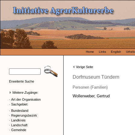
Home
Links
English
Urhebe
Vorige Seite
Dorfmuseum Tündern
Erweiterte Suche
Personen (Familien)
Weitere Zugänge:
Wollenweber, Gertrud
·
Art der Organisation
·
Sachgebiet
·
Bundesland
·
Regierungsbezirk
·
Landkreis
·
Landschaft
·
Gemeinde