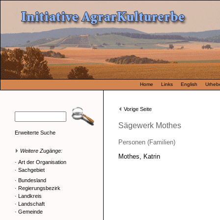
Home
Links
English
Urhebe
Vorige Seite
Sägewerk Mothes
Erweiterte Suche
Personen (Familien)
Weitere Zugänge:
Mothes, Katrin
·
Art der Organisation
·
Sachgebiet
·
Bundesland
·
Regierungsbezirk
·
Landkreis
·
Landschaft
·
Gemeinde