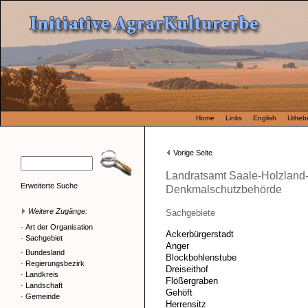
Home
Links
English
Urhebe
Vorige Seite
Landratsamt Saale-Holzland-
Erweiterte Suche
Denkmalschutzbehörde
Weitere Zugänge:
Sachgebiete
·
Art der Organisation
Ackerbürgerstadt
·
Sachgebiet
Anger
·
Bundesland
Blockbohlenstube
·
Regierungsbezirk
Dreiseithof
·
Landkreis
Flößergraben
·
Landschaft
Gehöft
·
Gemeinde
Herrensitz