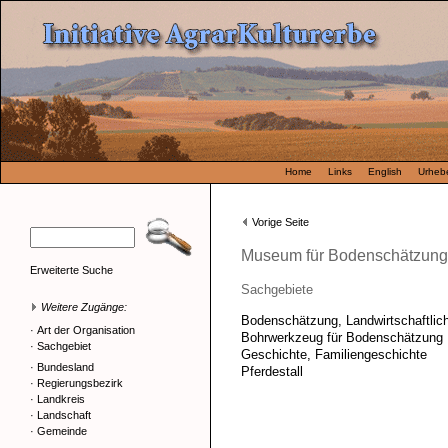
Home
Links
English
Urhebe
Vorige Seite
Museum für Bodenschätzung
Erweiterte Suche
Sachgebiete
Weitere Zugänge:
Bodenschätzung, Landwirtschaftlic
·
Art der Organisation
Bohrwerkzeug für Bodenschätzung
·
Sachgebiet
Geschichte, Familiengeschichte
·
Bundesland
Pferdestall
·
Regierungsbezirk
·
Landkreis
·
Landschaft
·
Gemeinde